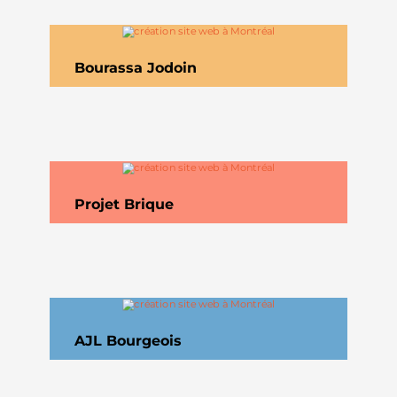
Bourassa Jodoin
Projet Brique
AJL Bourgeois